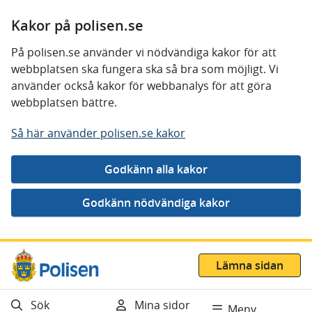
Kakor på polisen.se
På polisen.se använder vi nödvändiga kakor för att
webbplatsen ska fungera ska så bra som möjligt. Vi
använder också kakor för webbanalys för att göra
webbplatsen bättre.
Så här använder polisen.se kakor
Gå direkt till innehåll
Lämna sidan
Sök
Mina sidor
Meny