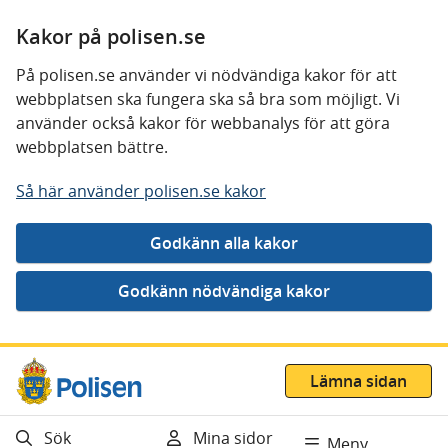
Kakor på polisen.se
På polisen.se använder vi nödvändiga kakor för att
webbplatsen ska fungera ska så bra som möjligt. Vi
använder också kakor för webbanalys för att göra
webbplatsen bättre.
Så här använder polisen.se kakor
Gå direkt till innehåll
Lämna sidan
Sök
Mina sidor
Meny