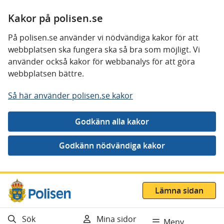
Kakor på polisen.se
På polisen.se använder vi nödvändiga kakor för att
webbplatsen ska fungera ska så bra som möjligt. Vi
använder också kakor för webbanalys för att göra
webbplatsen bättre.
Så här använder polisen.se kakor
Gå direkt till innehåll
Lämna sidan
Sök
Mina sidor
Meny