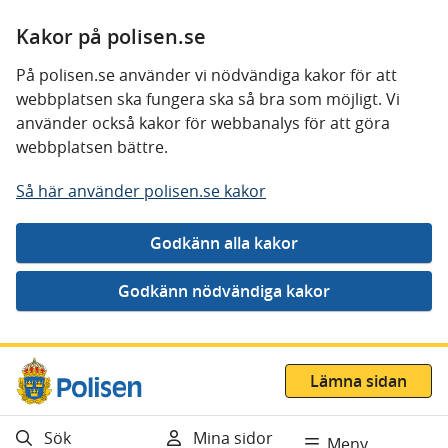
Kakor på polisen.se
På polisen.se använder vi nödvändiga kakor för att
webbplatsen ska fungera ska så bra som möjligt. Vi
använder också kakor för webbanalys för att göra
webbplatsen bättre.
Så här använder polisen.se kakor
Gå direkt till innehåll
Lämna sidan
Sök
Mina sidor
Meny