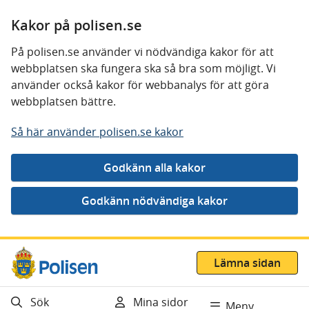
Kakor på polisen.se
På polisen.se använder vi nödvändiga kakor för att
webbplatsen ska fungera ska så bra som möjligt. Vi
använder också kakor för webbanalys för att göra
webbplatsen bättre.
Så här använder polisen.se kakor
Gå direkt till innehåll
Lämna sidan
Sök
Mina sidor
Meny