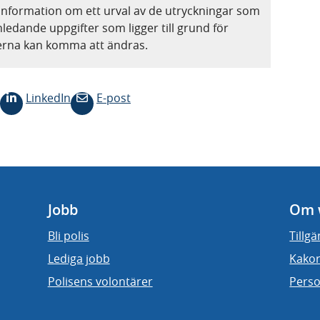
information om ett urval av de utryckningar som
nledande uppgifter som ligger till grund för
terna kan komma att ändras.
LinkedIn
E-post
Jobb
Om 
Bli polis
Tillg
Lediga jobb
Kakor
Polisens volontärer
Perso