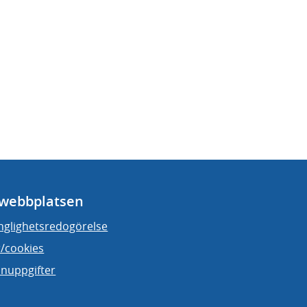
webbplatsen
änglighetsredogörelse
/cookies
nuppgifter