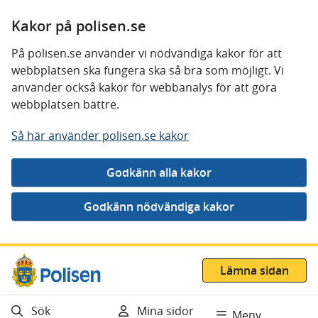
Kakor på polisen.se
På polisen.se använder vi nödvändiga kakor för att
webbplatsen ska fungera ska så bra som möjligt. Vi
använder också kakor för webbanalys för att göra
webbplatsen bättre.
Så här använder polisen.se kakor
Gå direkt till innehåll
Lämna sidan
Sök
Mina sidor
Meny