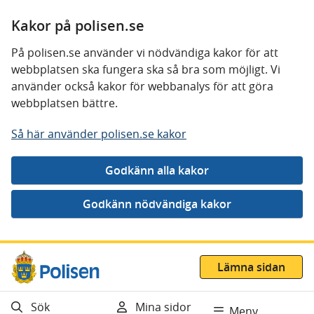
Kakor på polisen.se
På polisen.se använder vi nödvändiga kakor för att
webbplatsen ska fungera ska så bra som möjligt. Vi
använder också kakor för webbanalys för att göra
webbplatsen bättre.
Så här använder polisen.se kakor
Gå direkt till innehåll
Lämna sidan
Sök
Mina sidor
Meny