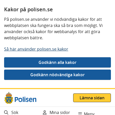
Kakor på polisen.se
På polisen.se använder vi nödvändiga kakor för att
webbplatsen ska fungera ska så bra som möjligt. Vi
använder också kakor för webbanalys för att göra
webbplatsen bättre.
Så här använder polisen.se kakor
Gå direkt till innehåll
Lämna sidan
Sök
Mina sidor
Meny