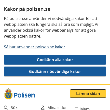
Kakor på polisen.se
På polisen.se använder vi nödvändiga kakor för att
webbplatsen ska fungera ska så bra som möjligt. Vi
använder också kakor för webbanalys för att göra
webbplatsen bättre.
Så här använder polisen.se kakor
Gå direkt till innehåll
Lämna sidan
Sök
Mina sidor
Meny