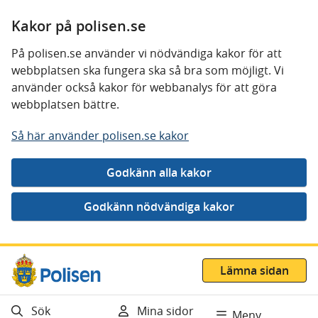
Kakor på polisen.se
På polisen.se använder vi nödvändiga kakor för att
webbplatsen ska fungera ska så bra som möjligt. Vi
använder också kakor för webbanalys för att göra
webbplatsen bättre.
Så här använder polisen.se kakor
Gå direkt till innehåll
Lämna sidan
Sök
Mina sidor
Meny