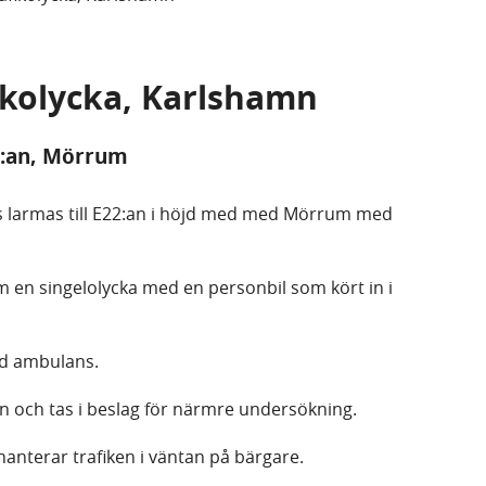
fikolycka, Karlshamn
2:an, Mörrum
s larmas till E22:an i höjd med med Mörrum med
 om en singelolycka med en personbil som kört in i
ed ambulans.
n och tas i beslag för närmre undersökning.
 hanterar trafiken i väntan på bärgare.