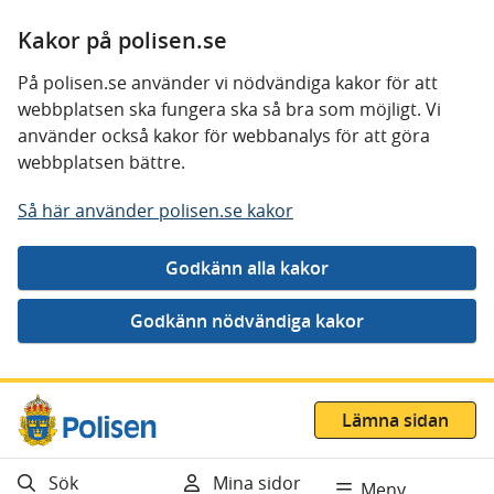
Kakor på polisen.se
På polisen.se använder vi nödvändiga kakor för att
webbplatsen ska fungera ska så bra som möjligt. Vi
använder också kakor för webbanalys för att göra
webbplatsen bättre.
Så här använder polisen.se kakor
Gå direkt till innehåll
Lämna sidan
Sök
Mina sidor
Meny