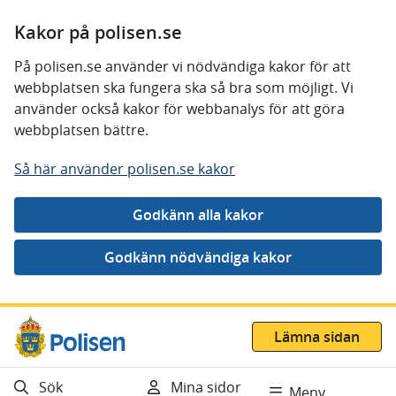
Kakor på polisen.se
På polisen.se använder vi nödvändiga kakor för att
webbplatsen ska fungera ska så bra som möjligt. Vi
använder också kakor för webbanalys för att göra
webbplatsen bättre.
Så här använder polisen.se kakor
Gå direkt till innehåll
Lämna sidan
Sök
Mina sidor
Meny