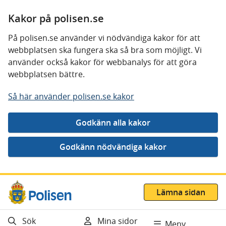
Kakor på polisen.se
På polisen.se använder vi nödvändiga kakor för att
webbplatsen ska fungera ska så bra som möjligt. Vi
använder också kakor för webbanalys för att göra
webbplatsen bättre.
Så här använder polisen.se kakor
Gå direkt till innehåll
Lämna sidan
Sök
Mina sidor
Meny