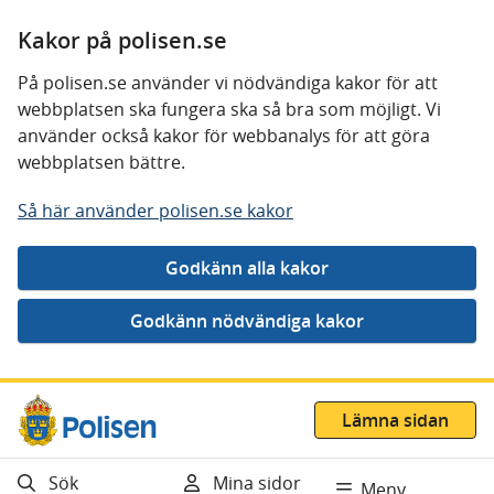
Kakor på polisen.se
På polisen.se använder vi nödvändiga kakor för att
webbplatsen ska fungera ska så bra som möjligt. Vi
använder också kakor för webbanalys för att göra
webbplatsen bättre.
Så här använder polisen.se kakor
Gå direkt till innehåll
Lämna sidan
Sök
Mina sidor
Meny