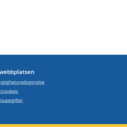
webbplatsen
änglighetsredogörelse
/cookies
nuppgifter