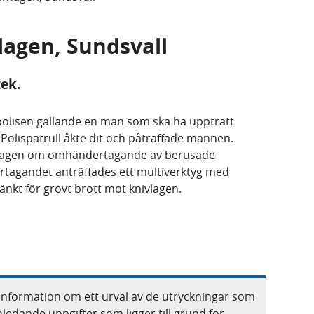
vlagen, Sundsvall
ek.
olisen gällande en man som ska ha uppträtt
. Polispatrull åkte dit och påträffade mannen.
 lagen om omhändertagande av berusade
agandet anträffades ett multiverktyg med
nkt för grovt brott mot knivlagen.
information om ett urval av de utryckningar som
nledande uppgifter som ligger till grund för