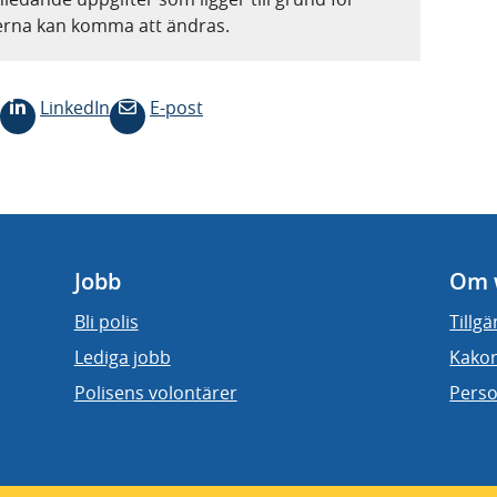
terna kan komma att ändras.
LinkedIn
E-post
Jobb
Om 
Bli polis
Tillg
Lediga jobb
Kakor
Polisens volontärer
Perso