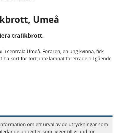
fikbrott, Umeå
era trafikbrott.
l i centrala Umeå. Föraren, en ung kvinna, fick
 ha kört för fort, inte lämnat företräde till gående
information om ett urval av de utryckningar som
nledande uppgifter som ligger till grund för