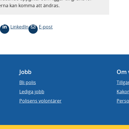
terna kan komma att ändras.
LinkedIn
E-post
Jobb
Om 
Bli polis
Tillg
Lediga jobb
Kakor
Polisens volontärer
Perso