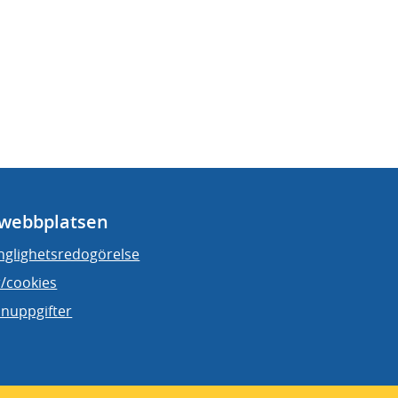
webbplatsen
änglighetsredogörelse
/cookies
nuppgifter