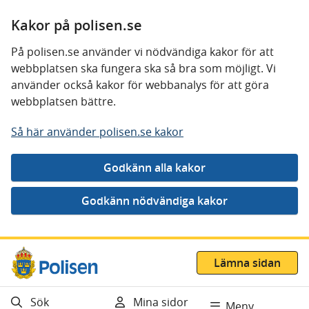
Kakor på polisen.se
På polisen.se använder vi nödvändiga kakor för att
webbplatsen ska fungera ska så bra som möjligt. Vi
använder också kakor för webbanalys för att göra
webbplatsen bättre.
Så här använder polisen.se kakor
Gå direkt till innehåll
Lämna sidan
Sök
Mina sidor
Meny