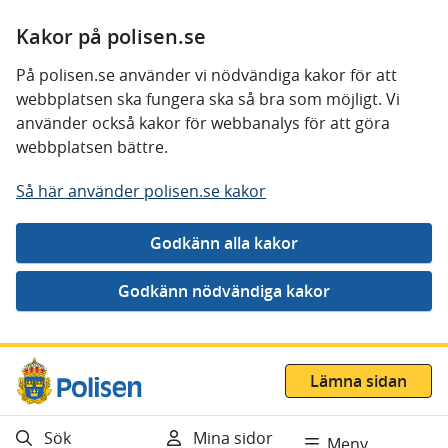
Kakor på polisen.se
På polisen.se använder vi nödvändiga kakor för att
webbplatsen ska fungera ska så bra som möjligt. Vi
använder också kakor för webbanalys för att göra
webbplatsen bättre.
Så här använder polisen.se kakor
Gå direkt till innehåll
Lämna sidan
Sök
Mina sidor
Meny