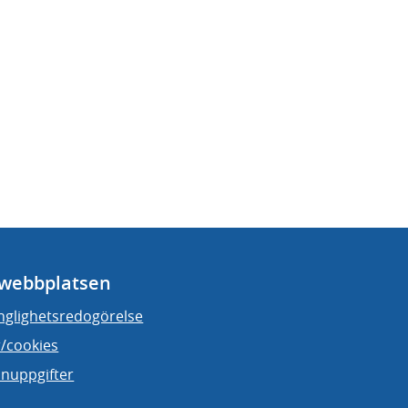
webbplatsen
änglighetsredogörelse
/cookies
nuppgifter