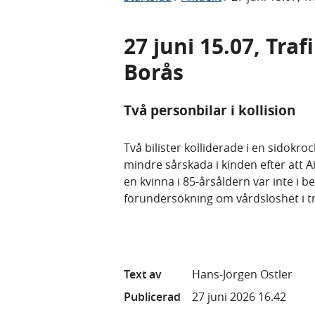
27 juni 15.07, Tra
Borås
Två personbilar i kollision
Två bilister kolliderade i en sidokro
mindre sårskada i kinden efter att A
en kvinna i 85-årsåldern var inte i b
förundersökning om vårdslöshet i t
Text av
Hans-Jörgen Ostler
Publicerad
27 juni 2026 16.42