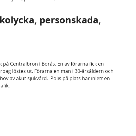
fikolycka, personskada,
ck på Centralbron i Borås. En av förarna fick en
irbag löstes ut. Förarna en man i 30-årsåldern och
ehov av akut sjukvård. Polis på plats har inlett en
rafik.