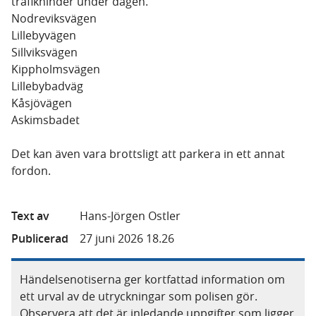
trafikhinder under dagen.
Nodreviksvägen
Lillebyvägen
Sillviksvägen
Kippholmsvägen
Lillebybadväg
Kåsjövägen
Askimsbadet
Det kan även vara brottsligt att parkera in ett annat
fordon.
Text av
Hans-Jörgen Ostler
Publicerad
27 juni 2026 18.26
Händelsenotiserna ger kortfattad information om
ett urval av de utryckningar som polisen gör.
Observera att det är inledande uppgifter som ligger