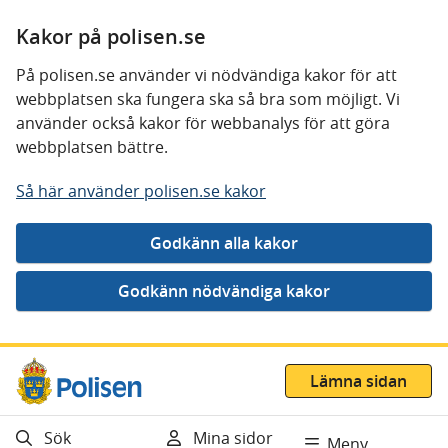
Kakor på polisen.se
På polisen.se använder vi nödvändiga kakor för att
webbplatsen ska fungera ska så bra som möjligt. Vi
använder också kakor för webbanalys för att göra
webbplatsen bättre.
Så här använder polisen.se kakor
Gå direkt till innehåll
Lämna sidan
Sök
Mina sidor
Meny