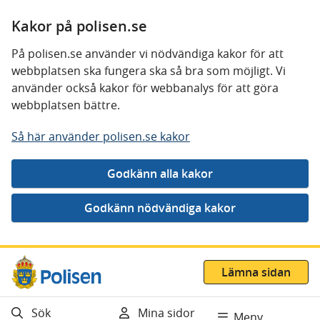
Kakor på polisen.se
På polisen.se använder vi nödvändiga kakor för att
webbplatsen ska fungera ska så bra som möjligt. Vi
använder också kakor för webbanalys för att göra
webbplatsen bättre.
Så här använder polisen.se kakor
Gå direkt till innehåll
Lämna sidan
Sök
Mina sidor
Meny