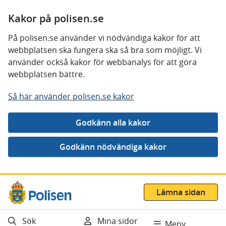
Kakor på polisen.se
På polisen.se använder vi nödvändiga kakor för att
webbplatsen ska fungera ska så bra som möjligt. Vi
använder också kakor för webbanalys för att göra
webbplatsen bättre.
Så här använder polisen.se kakor
Gå direkt till innehåll
Lämna sidan
Sök
Mina sidor
Meny