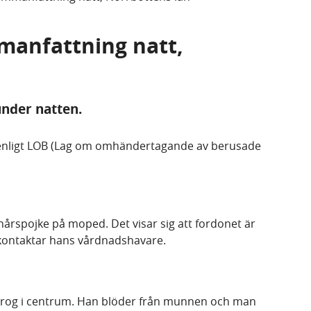
mmanfattning natt,
under natten.
enligt LOB (Lag om omhändertagande av berusade
nårspojke på moped. Det visar sig att fordonet är
n kontaktar hans vårdnadshavare.
 krog i centrum. Han blöder från munnen och man