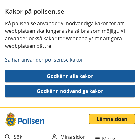
Kakor på polisen.se
På polisen.se använder vi nödvändiga kakor för att
webbplatsen ska fungera ska så bra som möjligt. Vi
använder också kakor för webbanalys för att göra
webbplatsen bättre.
Så här använder polisen.se kakor
Gå direkt till innehåll
Lämna sidan
Sök
Mina sidor
Meny