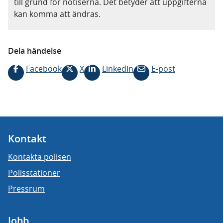
till grund för notiserna. Det betyder att uppgifterna
kan komma att ändras.
Dela händelse
Facebook
X
LinkedIn
E-post
Kontakt
Kontakta polisen
Polisstationer
Pressrum
Jobb