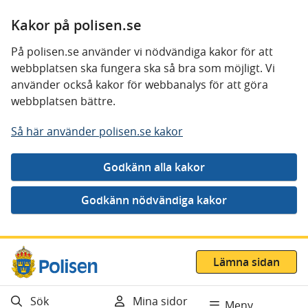
Kakor på polisen.se
På polisen.se använder vi nödvändiga kakor för att
webbplatsen ska fungera ska så bra som möjligt. Vi
använder också kakor för webbanalys för att göra
webbplatsen bättre.
Så här använder polisen.se kakor
Gå direkt till innehåll
Lämna sidan
Sök
Mina sidor
Meny