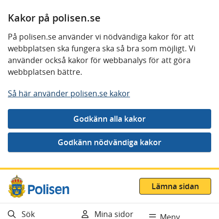
Kakor på polisen.se
På polisen.se använder vi nödvändiga kakor för att
webbplatsen ska fungera ska så bra som möjligt. Vi
använder också kakor för webbanalys för att göra
webbplatsen bättre.
Så här använder polisen.se kakor
Gå direkt till innehåll
Lämna sidan
Sök
Mina sidor
Meny