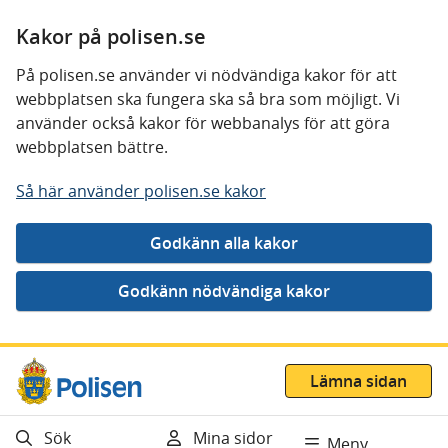
Kakor på polisen.se
På polisen.se använder vi nödvändiga kakor för att
webbplatsen ska fungera ska så bra som möjligt. Vi
använder också kakor för webbanalys för att göra
webbplatsen bättre.
Så här använder polisen.se kakor
Gå direkt till innehåll
Lämna sidan
Sök
Mina sidor
Meny