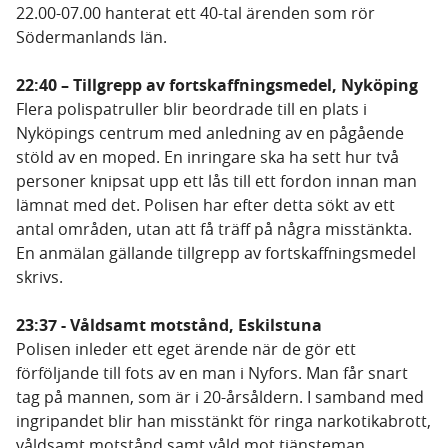
22.00-07.00 hanterat ett 40-tal ärenden som rör
Södermanlands län.
22:40 – Tillgrepp av fortskaffningsmedel, Nyköping
Flera polispatruller blir beordrade till en plats i
Nyköpings centrum med anledning av en pågående
stöld av en moped. En inringare ska ha sett hur två
personer knipsat upp ett lås till ett fordon innan man
lämnat med det. Polisen har efter detta sökt av ett
antal områden, utan att få träff på några misstänkta.
En anmälan gällande tillgrepp av fortskaffningsmedel
skrivs.
23:37 - Våldsamt motstånd, Eskilstuna
Polisen inleder ett eget ärende när de gör ett
förföljande till fots av en man i Nyfors. Man får snart
tag på mannen, som är i 20-årsåldern. I samband med
ingripandet blir han misstänkt för ringa narkotikabrott,
våldsamt motstånd samt våld mot tjänsteman.