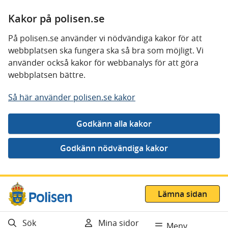
Kakor på polisen.se
På polisen.se använder vi nödvändiga kakor för att
webbplatsen ska fungera ska så bra som möjligt. Vi
använder också kakor för webbanalys för att göra
webbplatsen bättre.
Så här använder polisen.se kakor
Gå direkt till innehåll
Lämna sidan
Sök
Mina sidor
Meny