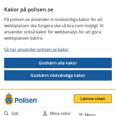
Kakor på polisen.se
På polisen.se använder vi nödvändiga kakor för att
webbplatsen ska fungera ska så bra som möjligt. Vi
använder också kakor för webbanalys för att göra
webbplatsen bättre.
Så här använder polisen.se kakor
Gå direkt till innehåll
Lämna sidan
Sök
Mina sidor
Meny