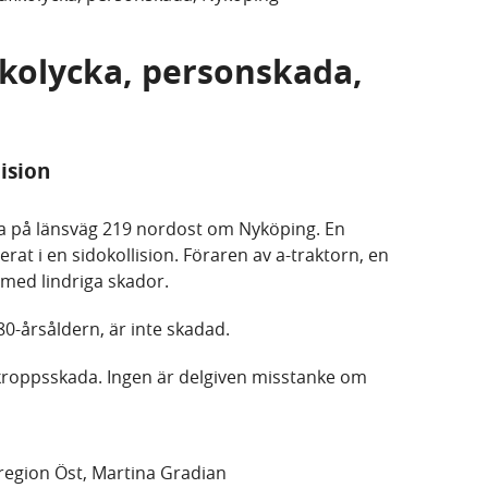
fikolycka, personskada,
lision
ka på länsväg 219 nordost om Nyköping. En
erat i en sidokollision. Föraren av a-traktorn, en
us med lindriga skador.
80-årsåldern, är inte skadad.
 kroppsskada. Ingen är delgiven misstanke om
region Öst, Martina Gradian