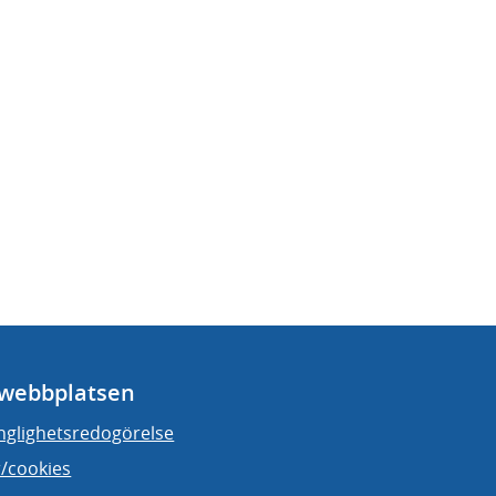
webbplatsen
änglighetsredogörelse
/cookies