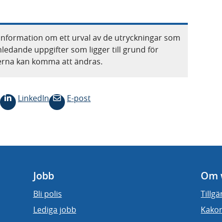
information om ett urval av de utryckningar som
nledande uppgifter som ligger till grund för
terna kan komma att ändras.
LinkedIn
E-post
Jobb
Om 
Bli polis
Tillg
Lediga jobb
Kakor