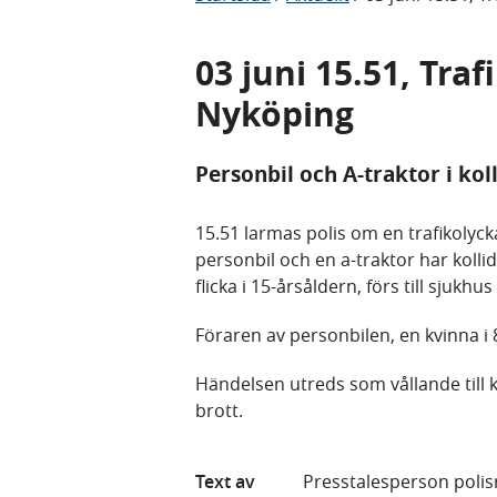
03 juni 15.51, Tra
Nyköping
Personbil och A-traktor i kol
15.51 larmas polis om en trafikolyc
personbil och en a-traktor har kollid
flicka i 15-årsåldern, förs till sjukh
Föraren av personbilen, en kvinna i 
Händelsen utreds som vållande till
brott.
Text av
Presstalesperson polis