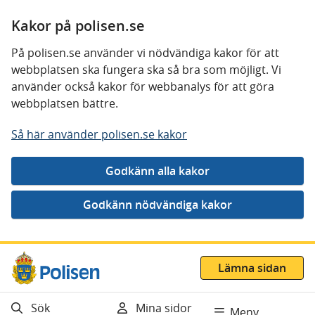
Kakor på polisen.se
På polisen.se använder vi nödvändiga kakor för att
webbplatsen ska fungera ska så bra som möjligt. Vi
använder också kakor för webbanalys för att göra
webbplatsen bättre.
Så här använder polisen.se kakor
Gå direkt till innehåll
Lämna sidan
Sök
Mina sidor
Meny