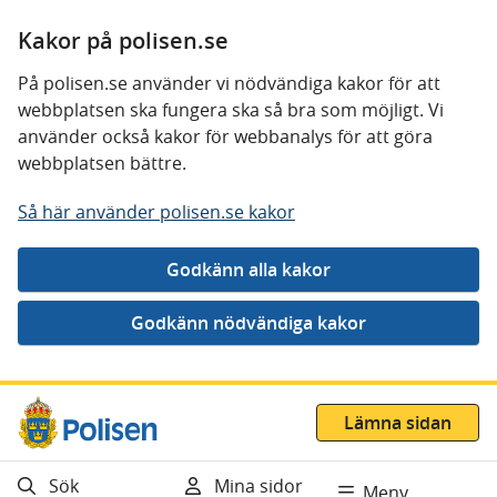
Kakor på polisen.se
På polisen.se använder vi nödvändiga kakor för att
webbplatsen ska fungera ska så bra som möjligt. Vi
använder också kakor för webbanalys för att göra
webbplatsen bättre.
Så här använder polisen.se kakor
Gå direkt till innehåll
Lämna sidan
Sök
Mina sidor
Meny