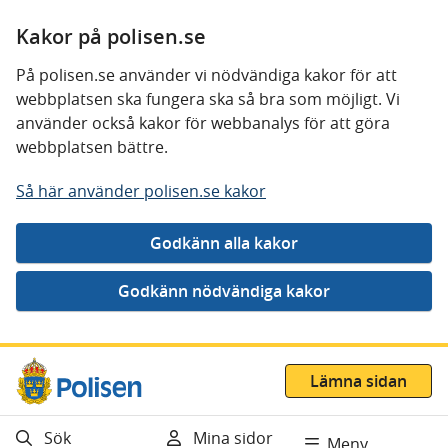
Kakor på polisen.se
På polisen.se använder vi nödvändiga kakor för att
webbplatsen ska fungera ska så bra som möjligt. Vi
använder också kakor för webbanalys för att göra
webbplatsen bättre.
Så här använder polisen.se kakor
Gå direkt till innehåll
Lämna sidan
Sök
Mina sidor
Meny