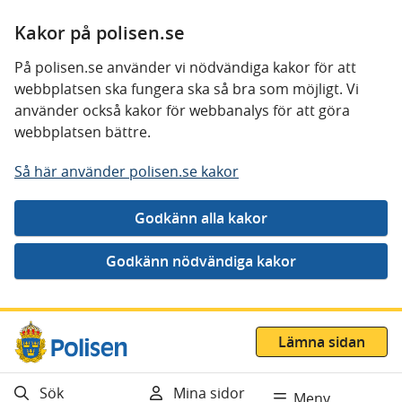
Kakor på polisen.se
På polisen.se använder vi nödvändiga kakor för att
webbplatsen ska fungera ska så bra som möjligt. Vi
använder också kakor för webbanalys för att göra
webbplatsen bättre.
Så här använder polisen.se kakor
Gå direkt till innehåll
Lämna sidan
Sök
Mina sidor
Meny