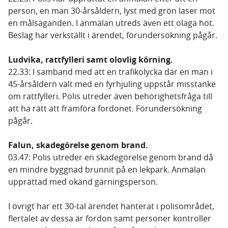
person, en man 30-årsåldern, lyst med grön laser mot
en målsäganden. I anmälan utreds även ett olaga hot.
Beslag har verkställt i ärendet, förundersökning pågår.
Ludvika, rattfylleri samt olovlig körning.
22.33: I samband med att en trafikolycka där en man i
45-årsåldern vält med en fyrhjuling uppstår misstanke
om rattfylleri. Polis utreder även behörighetsfråga till
att ha rätt att framföra fordonet. Förundersökning
pågår.
Falun, skadegörelse genom brand.
03.47: Polis utreder en skadegörelse genom brand då
en mindre byggnad brunnit på en lekpark. Anmälan
upprättad med okänd gärningsperson.
I övrigt har ett 30-tal ärendet hanterat i polisområdet,
flertalet av dessa är fordon samt personer kontroller