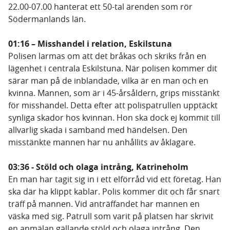
22.00-07.00 hanterat ett 50-tal ärenden som rör
Södermanlands län.
01:16 – Misshandel i relation, Eskilstuna
Polisen larmas om att det bråkas och skriks från en
lägenhet i centrala Eskilstuna. När polisen kommer dit
särar man på de inblandade, vilka är en man och en
kvinna. Mannen, som är i 45-årsåldern, grips misstänkt
för misshandel. Detta efter att polispatrullen upptäckt
synliga skador hos kvinnan. Hon ska dock ej kommit till
allvarlig skada i samband med händelsen. Den
misstänkte mannen har nu anhållits av åklagare.
03:36 - Stöld och olaga intrång, Katrineholm
En man har tagit sig in i ett elförråd vid ett företag. Han
ska där ha klippt kablar. Polis kommer dit och får snart
träff på mannen. Vid anträffandet har mannen en
väska med sig. Patrull som varit på platsen har skrivit
en anmälan gällande stöld och olaga intrång. Den