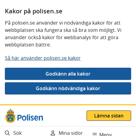
Kakor på polisen.se
På polisen.se använder vi nödvändiga kakor för att
webbplatsen ska fungera ska så bra som möjligt. Vi
använder också kakor för webbanalys för att göra
webbplatsen bättre.
Så här använder polisen.se kakor
Gå direkt till innehåll
Lämna sidan
Sök
Mina sidor
Meny