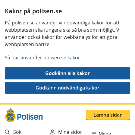
Kakor på polisen.se
På polisen.se använder vi nödvändiga kakor för att
webbplatsen ska fungera ska så bra som möjligt. Vi
använder också kakor för webbanalys för att göra
webbplatsen bättre.
Så här använder polisen.se kakor
Gå direkt till innehåll
Lämna sidan
Sök
Mina sidor
Meny