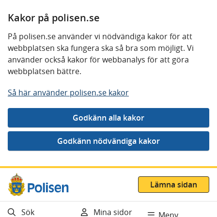
Kakor på polisen.se
På polisen.se använder vi nödvändiga kakor för att
webbplatsen ska fungera ska så bra som möjligt. Vi
använder också kakor för webbanalys för att göra
webbplatsen bättre.
Så här använder polisen.se kakor
Gå direkt till innehåll
Lämna sidan
Sök
Mina sidor
Meny