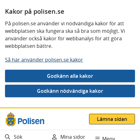
Kakor på polisen.se
På polisen.se använder vi nödvändiga kakor för att
webbplatsen ska fungera ska så bra som möjligt. Vi
använder också kakor för webbanalys för att göra
webbplatsen bättre.
Så här använder polisen.se kakor
Gå direkt till innehåll
Lämna sidan
Sök
Mina sidor
Meny