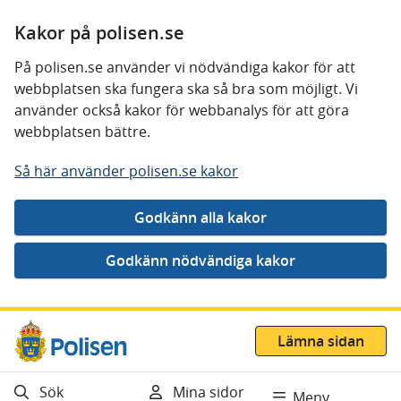
Kakor på polisen.se
På polisen.se använder vi nödvändiga kakor för att
webbplatsen ska fungera ska så bra som möjligt. Vi
använder också kakor för webbanalys för att göra
webbplatsen bättre.
Så här använder polisen.se kakor
Gå direkt till innehåll
Lämna sidan
Sök
Mina sidor
Meny