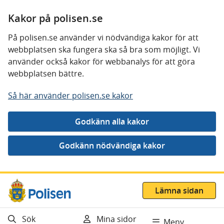
Kakor på polisen.se
På polisen.se använder vi nödvändiga kakor för att
webbplatsen ska fungera ska så bra som möjligt. Vi
använder också kakor för webbanalys för att göra
webbplatsen bättre.
Så här använder polisen.se kakor
Gå direkt till innehåll
Lämna sidan
Sök
Mina sidor
Meny