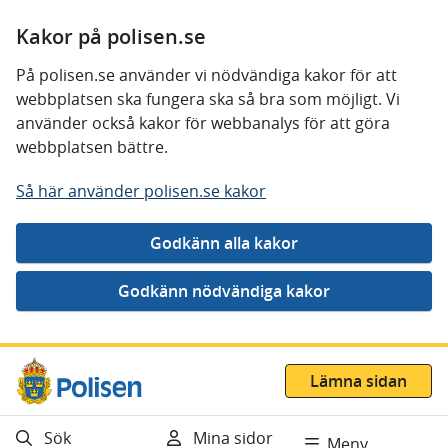
Kakor på polisen.se
På polisen.se använder vi nödvändiga kakor för att
webbplatsen ska fungera ska så bra som möjligt. Vi
använder också kakor för webbanalys för att göra
webbplatsen bättre.
Så här använder polisen.se kakor
Gå direkt till innehåll
Lämna sidan
Sök
Mina sidor
Meny