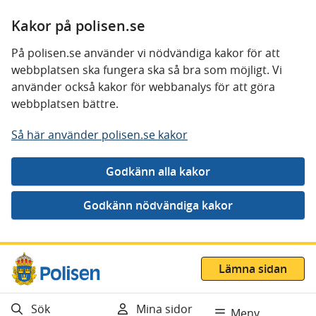
Kakor på polisen.se
På polisen.se använder vi nödvändiga kakor för att
webbplatsen ska fungera ska så bra som möjligt. Vi
använder också kakor för webbanalys för att göra
webbplatsen bättre.
Så här använder polisen.se kakor
Gå direkt till innehåll
Lämna sidan
Sök
Mina sidor
Meny