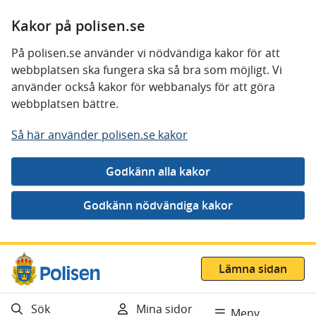
Kakor på polisen.se
På polisen.se använder vi nödvändiga kakor för att
webbplatsen ska fungera ska så bra som möjligt. Vi
använder också kakor för webbanalys för att göra
webbplatsen bättre.
Så här använder polisen.se kakor
Gå direkt till innehåll
Lämna sidan
Sök
Mina sidor
Meny