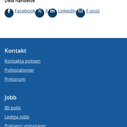
Dela händelse
Facebook
X
LinkedIn
E-post
Kontakt
Kontakta polisen
Polisstationer
Pressrum
Jobb
Bli polis
Lediga jobb
Polisens volontärer