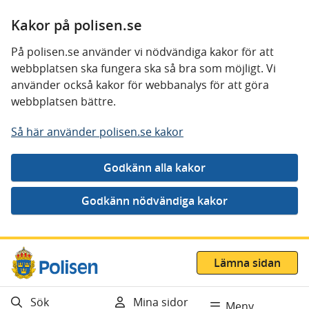
Kakor på polisen.se
På polisen.se använder vi nödvändiga kakor för att
webbplatsen ska fungera ska så bra som möjligt. Vi
använder också kakor för webbanalys för att göra
webbplatsen bättre.
Så här använder polisen.se kakor
Gå direkt till innehåll
Lämna sidan
Sök
Mina sidor
Meny