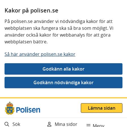
Kakor på polisen.se
På polisen.se använder vi nödvändiga kakor för att
webbplatsen ska fungera ska så bra som möjligt. Vi
använder också kakor för webbanalys för att göra
webbplatsen bättre.
Så här använder polisen.se kakor
Gå direkt till innehåll
Lämna sidan
Sök
Mina sidor
Meny