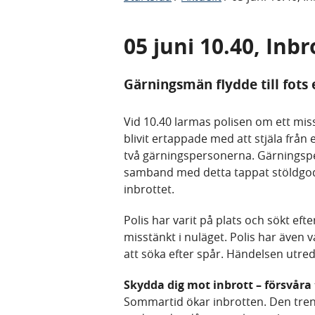
05 juni 10.40, Inbr
Gärningsmän flydde till fots e
Vid 10.40 larmas polisen om ett miss
blivit ertappade med att stjäla från 
två gärningspersonerna. Gärningspers
samband med detta tappat stöldgods
inbrottet.
Polis har varit på plats och sökt e
misstänkt i nuläget. Polis har även 
att söka efter spår. Händelsen utre
Skydda dig mot inbrott – försvåra 
Sommartid ökar inbrotten. Den trend