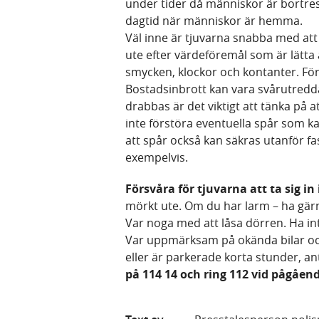
under tider då människor är bortre
dagtid när människor är hemma.
Väl inne är tjuvarna snabba med att
ute efter värdeföremål som är lätta 
smycken, klockor och kontanter. För
Bostadsinbrott kan vara svårutredd
drabbas är det viktigt att tänka på 
inte förstöra eventuella spår som k
att spår också kan säkras utanför fas
exempelvis.
Försvåra för tjuvarna att ta sig in
mörkt ute. Om du har larm – ha gärn
Var noga med att låsa dörren. Ha int
Var uppmärksam på okända bilar och
eller är parkerade korta stunder, 
på 114 14 och ring 112 vid pågåend