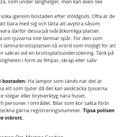
sta, som under långhelger, men kan även ske
 söka igenom bostaden efter stöldgods. Ofta är de
att bära med sig och lätta att avyttra såsom
vara därför dessa på svåråtkomliga platser.
a om tjuvarna inte lämnar spår. För den som
att lämna brottsplatsen så orörd som möjligt för att
an säkras vid en brottsplatsundersökning. Tänk på
tigheten i form av fimpar, skräp eller saliv
 i bostaden:
Ha lampor som tänds när det är
a ett som tjuter då det kan avskräcka tjuvarna.
e stegar eller brytverktyg nära huset.
 personer i området. Bilar som kör sakta förbi
anteckna gärna registreringsnummer.
Tipsa polisen
e inbrott.