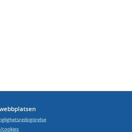
webbplatsen
änglighetsredogörelse
/cookies