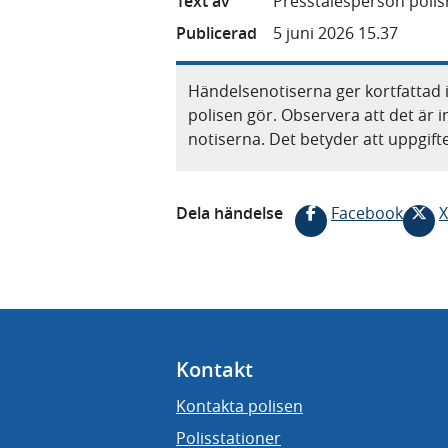
Text av
Presstalesperson polis
Publicerad
5 juni 2026 15.37
Händelsenotiserna ger kortfattad 
polisen gör. Observera att det är i
notiserna. Det betyder att uppgif
Dela händelse
Facebook
X
Kontakt
Kontakta polisen
Polisstationer