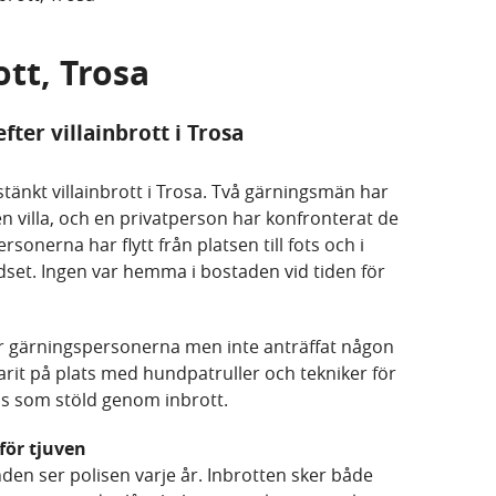
ott, Trosa
fter villainbrott i Trosa
tänkt villainbrott i Trosa. Två gärningsmän har
en villa, och en privatperson har konfronterat de
onerna har flytt från platsen till fots och i
et. Ingen var hemma i bostaden vid tiden för
fter gärningspersonerna men inte anträffat någon
varit på plats med hundpatruller och tekniker för
ds som stöld genom inbrott.
för tjuven
en ser polisen varje år. Inbrotten sker både