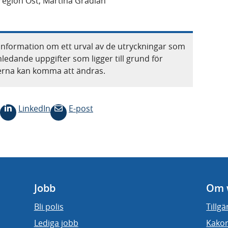
region Öst, Martina Gradian
information om ett urval av de utryckningar som
nledande uppgifter som ligger till grund för
terna kan komma att ändras.
LinkedIn
E-post
Jobb
Om 
Bli polis
Tillg
Lediga jobb
Kakor