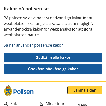
Kakor på polisen.se
På polisen.se använder vi nödvändiga kakor för att
webbplatsen ska fungera ska så bra som möjligt. Vi
använder också kakor för webbanalys för att göra
webbplatsen bättre.
Så här använder polisen.se kakor
Gå direkt till innehåll
Lämna sidan
Sök
Mina sidor
Meny