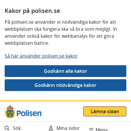
Kakor på polisen.se
På polisen.se använder vi nödvändiga kakor för att
webbplatsen ska fungera ska så bra som möjligt. Vi
använder också kakor för webbanalys för att göra
webbplatsen bättre.
Så här använder polisen.se kakor
Gå direkt till innehåll
Lämna sidan
Sök
Mina sidor
Meny